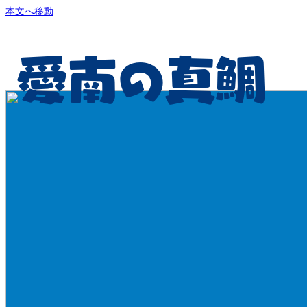
本文へ移動
愛南の真鯛